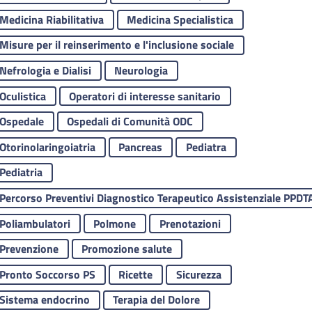
ipo Contenuto:
Medicina Riabilitativa
Medicina Specialistica
Misure per il reinserimento e l'inclusione sociale
Nefrologia e Dialisi
Neurologia
Oculistica
Operatori di interesse sanitario
Ospedale
Ospedali di Comunità ODC
Otorinolaringoiatria
Pancreas
Pediatra
Pediatria
Percorso Preventivi Diagnostico Terapeutico Assistenziale PPDT
Poliambulatori
Polmone
Prenotazioni
Prevenzione
Promozione salute
Pronto Soccorso PS
Ricette
Sicurezza
Sistema endocrino
Terapia del Dolore