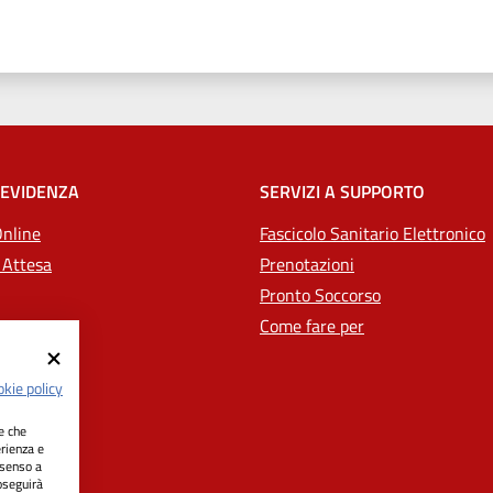
 stelle
 EVIDENZA
SERVIZI A SUPPORTO
Online
Fascicolo Sanitario Elettronico
 Attesa
Prenotazioni
Pronto Soccorso
Come fare per
kie policy
ie che
erienza e
nsenso a
oseguirà