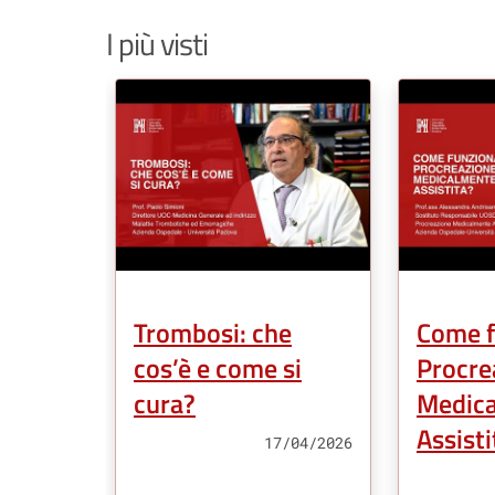
I più visti
Trombosi: che
Come f
cos’è e come si
Procre
cura?
Medic
Assisti
17/04/2026
Tipo Contenuto: