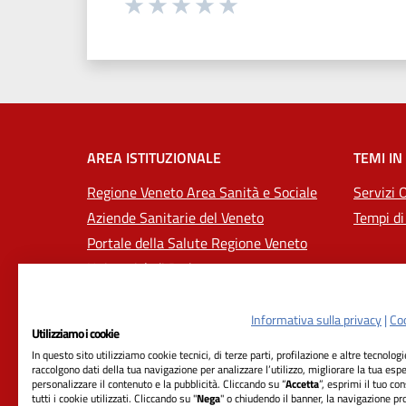
Seleziona una valutazione da 1 a 5
Valuta 1 stelle su 5
Valuta 2 stelle su 5
Valuta 3 stelle su 5
Valuta 4 stelle su 5
Valuta 5 stelle su 5
AREA ISTITUZIONALE
TEMI IN
Regione Veneto Area Sanità e Sociale
Servizi 
Aziende Sanitarie del Veneto
Tempi di
Portale della Salute Regione Veneto
Università di Padova
Informativa sulla privacy
|
Coo
Utilizziamo i cookie
In questo sito utilizziamo cookie tecnici, di terze parti, profilazione e altre tecnolog
raccolgono dati della tua navigazione per analizzare l’utilizzo, migliorare la tua esp
personalizzare il contenuto e la pubblicità. Cliccando su “
Accetta
”, esprimi il tuo co
tutti i cookie utilizzati. Cliccando su "
Nega
" o chiudendo il banner, la navigazione pr