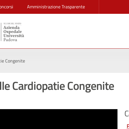
oncorsi
Amministrazione Trasparente
tie Congenite
le Cardiopatie Congenite
C