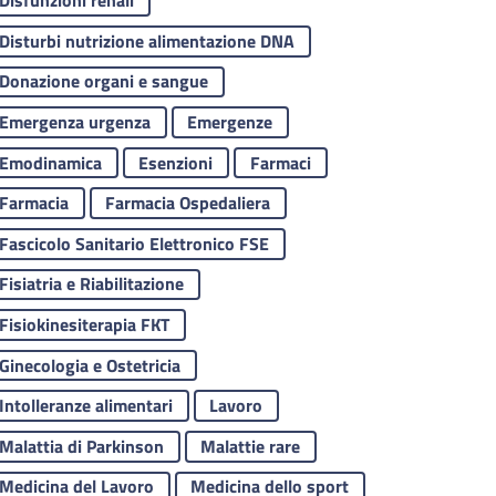
Disfunzioni renali
Disturbi nutrizione alimentazione DNA
Donazione organi e sangue
Emergenza urgenza
Emergenze
Emodinamica
Esenzioni
Farmaci
Farmacia
Farmacia Ospedaliera
Fascicolo Sanitario Elettronico FSE
Fisiatria e Riabilitazione
Fisiokinesiterapia FKT
Nuovo Ospedale di
Stenosi Carotidea
Padova -
Asintomatica
Ginecologia e Ostetricia
Rendering 3D del
Intolleranze alimentari
Lavoro
16/04/2026
Tipo Contenuto:
progetto
Malattia di Parkinson
Malattie rare
10/04/2026
Medicina del Lavoro
Medicina dello sport