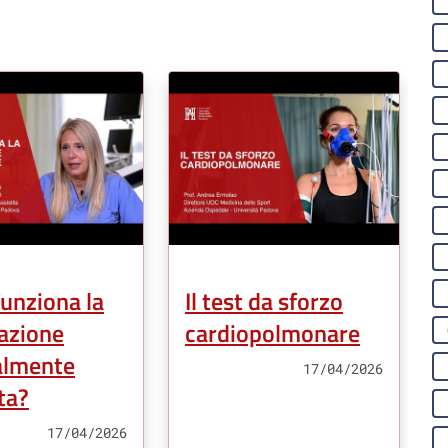
unziona la
Il test da sforzo
azione
cardiopolmonare
almente
17/04/2026
Tipo Contenuto:
ta?
17/04/2026