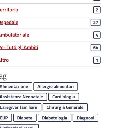
erritorio
2
Ospedale
27
Ambulatoriale
4
er Tutti gli Ambiti
64
ltro
1
ag
Alimentazione
Allergie alimentari
Assistenza Neonatale
Cardiologia
Caregiver familiare
Chirurgia Generale
CUP
Diabete
Diabetologia
Diagnosi