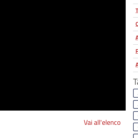
T
P
A
T
Vai all'elenco