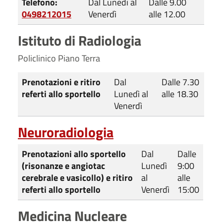
Telefono:
Dal Lunedì al
Dalle 9.00
0498212015
Venerdì
alle 12.00
Istituto di Radiologia
Policlinico Piano Terra
Prenotazioni e ritiro
Dal
Dalle 7.30
referti allo sportello
Lunedì al
alle 18.30
Venerdì
Neuroradiologia
Prenotazioni allo sportello
Dal
Dalle
(risonanze e angiotac
Lunedì
9:00
cerebrale e vasicollo) e ritiro
al
alle
referti allo sportello
Venerdì
15:00
Medicina Nucleare