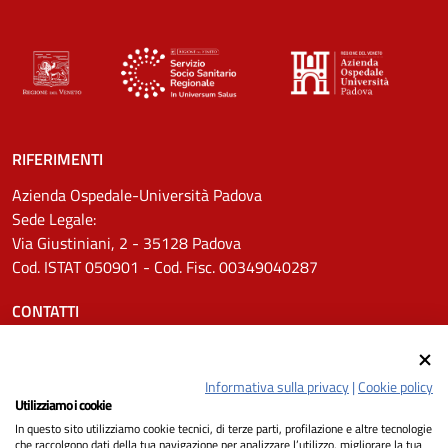
RIFERIMENTI
Azienda Ospedale-Università Padova
Sede Legale:
Via Giustiniani, 2 - 35128 Padova
Cod. ISTAT 050901 - Cod. Fisc. 00349040287
CONTATTI
Tel.
0498211111
Email:
protocollo.aopd@aopd.veneto.it
Informativa sulla privacy
|
Cookie policy
Pec:
protocollo.aopd@pecveneto.it
Utilizziamo i cookie
In questo sito utilizziamo cookie tecnici, di terze parti, profilazione e altre tecnologie
SEGUICI SU
che raccolgono dati della tua navigazione per analizzare l’utilizzo, migliorare la tua