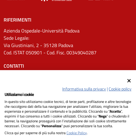
RIFERIMENTI
Azienda Ospedale-Università Padova
Sede Legale:
Via Giustiniani, 2 - 35128 Padova
Cod. ISTAT 050901 - Cod. Fisc. 00349040287
CONTATTI
Tel.
0498211111
Email:
protocollo.aopd@aopd.veneto.it
Informativa sulla privacy
|
Cookie policy
Pec:
protocollo.aopd@pecveneto.it
Utilizziamo i cookie
In questo sito utilizziamo cookie tecnici, di terze parti, profilazione e altre tecnologie
SEGUICI SU
che raccolgono dati della tua navigazione per analizzare l’utilizzo, migliorare la tua
esperienza e personalizzare il contenuto e la pubblicità. Cliccando su “
Accetta
”,
esprimi il tuo consenso a tutti i cookie utilizzati. Cliccando su "
Nega
" o chiudendo il
banner, la navigazione proseguirà con l’installazione dei soli cookie strettamente
necessari. Cliccando su "
Personalizza
" puoi personalizzare la tua scelta.
Privacy
Clicca qui per saperne di più sulla nostra
Cookie Policy
.