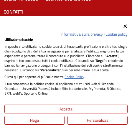
CONTATTI
Tel.
0498211111
Email:
protocollo.aopd@aopd.veneto.it
Informativa sulla privacy
|
Cookie policy
Pec:
protocollo.aopd@pecveneto.it
Utilizziamo i cookie
In questo sito utilizziamo cookie tecnici, di terze parti, profilazione e altre tecnologie
SEGUICI SU
che raccolgono dati della tua navigazione per analizzare l’utilizzo, migliorare la tua
esperienza e personalizzare il contenuto e la pubblicità. Cliccando su “
Accetta
”,
esprimi il tuo consenso a tutti i cookie utilizzati. Cliccando su "
Nega
" o chiudendo il
banner, la navigazione proseguirà con l’installazione dei soli cookie strettamente
necessari. Cliccando su "
Personalizza
" puoi personalizzare la tua scelta.
Privacy
Clicca qui per saperne di più sulla nostra
Cookie Policy
.
Il tuo consenso e la politica cookie si applicano a tutti i siti web di "Azienda
Dichiarazione di Accessibilità
Ospedale - Università Padova", inclusi: Sito istituzionale, MyPrenota, BIObanca,
ERN, webTV, Sportello Online.
Note legali
Accetta
Informativa cookie
Nega
Personalizza
Mappa del sito