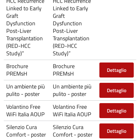
HCC Recurrence
HCC Recurrence
Linked to Early
Linked to Early
Graft
Graft
Dysfunction
Dysfunction
Post-Liver
Post-Liver
Transplantation
Transplantation
(RED-HCC
(RED-HCC
Study)”
Study)”
Brochure
Brochure
Dettaglio
PREMsH
PREMsH
Un ambiente più
Un ambiente più
Dettaglio
pulito - poster
pulito - poster
Volantino Free
Volantino Free
Dettaglio
WiFi Italia AOUP
WiFi Italia AOUP
Silenzio Cura
Silenzio Cura
Dettaglio
Comfort - poster
Comfort - poster