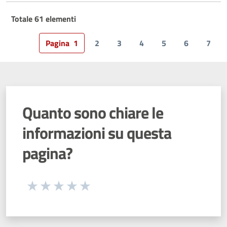
Totale 61 elementi
Pagina
1
2
3
4
5
6
7
Quanto sono chiare le
informazioni su questa
pagina?
Seleziona una valutazione da 1 a 5 stelle
Valuta 1 stelle su 5
Valuta 2 stelle su 5
Valuta 3 stelle su 5
Valuta 4 stelle su 5
Valuta 5 stelle su 5