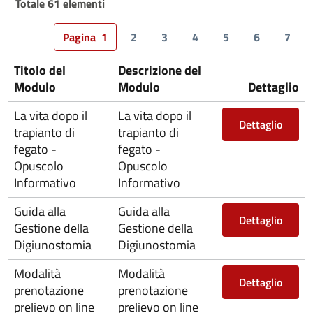
Totale 61 elementi
Pagina
1
2
3
4
5
6
7
Titolo del
Descrizione del
Modulo
Modulo
Dettaglio
La vita dopo il
La vita dopo il
Dettaglio
trapianto di
trapianto di
fegato -
fegato -
Opuscolo
Opuscolo
Informativo
Informativo
Guida alla
Guida alla
Dettaglio
Gestione della
Gestione della
Digiunostomia
Digiunostomia
Modalità
Modalità
Dettaglio
prenotazione
prenotazione
prelievo on line
prelievo on line