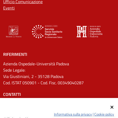
Ufficio Comunicazione
Eventi
RIFERIMENTI
Azienda Ospedale-Università Padova
Sede Legale:
Via Giustiniani, 2 - 35128 Padova
Cod. ISTAT 050901 - Cod. Fisc. 00349040287
CONTATTI
Tel.
0498211111
Email:
protocollo.aopd@aopd.veneto.it
Informativa sulla privacy
|
Cookie policy
Pec:
protocollo.aopd@pecveneto.it