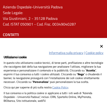
Azienda Ospedale-Università Padova
Sede Legale:
Via Giustiniani, 2 - 35128 Padova
Cod. ISTAT 050901 - Cod. Fisc. 00349040287
CONTATTI
Tel.
0498211111
Email:
protocollo.aopd@aopd.veneto.it
Informativa sulla privacy
|
Cookie policy
Pec:
protocollo.aopd@pecveneto.it
Utilizziamo i cookie
In questo sito utilizziamo cookie tecnici, di terze parti, profilazione e altre tecnologie
SEGUICI SU
che raccolgono dati della tua navigazione per analizzare l’utilizzo, migliorare la tua
esperienza e personalizzare il contenuto e la pubblicità. Cliccando su “
Accetta
”,
esprimi il tuo consenso a tutti i cookie utilizzati. Cliccando su "
Nega
" o chiudendo il
banner, la navigazione proseguirà con l’installazione dei soli cookie strettamente
necessari. Cliccando su "
Personalizza
" puoi personalizzare la tua scelta.
Privacy
Clicca qui per saperne di più sulla nostra
Cookie Policy
.
Il tuo consenso e la politica cookie si applicano a tutti i siti web di "Azienda
Dichiarazione di Accessibilità
Ospedale - Università Padova", inclusi: ERN, Sportello Online, MyPrenota,
BIObanca, Sito istituzionale, webTV.
Note legali