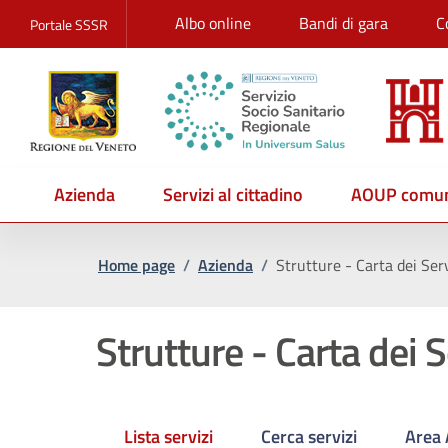
Albo online
Bandi di gara
C
Portale SSSR
Azienda
Servizi al cittadino
AOUP comun
Home page
/
Azienda
/
Strutture - Carta dei Serv
Strutture - Carta dei S
Lista servizi
Cerca servizi
Area 