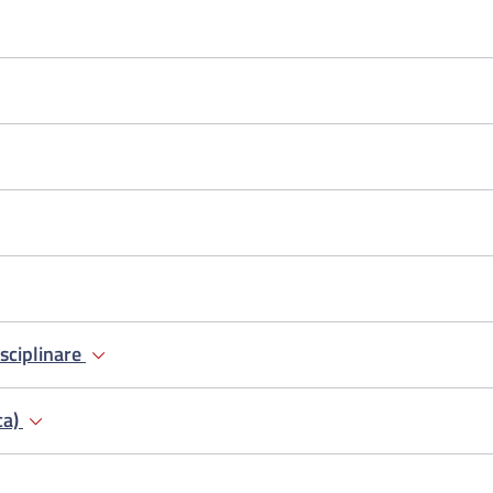
sciplinare
ca)