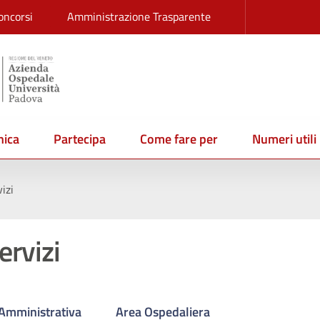
oncorsi
Amministrazione Trasparente
ica
Partecipa
Come fare per
Numeri utili
izi
ervizi
Amministrativa
Area Ospedaliera