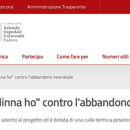
oncorsi
Amministrazione Trasparente
ica
Partecipa
Come fare per
Numeri utili
nna ho" contro l'abbandono neonatale
Ninna ho" contro l'abbandon
aderito al progetto ed è dotata di una culla termica posizio