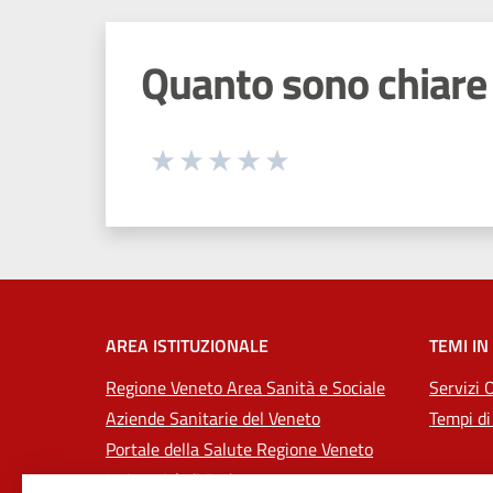
Quanto sono chiare 
Seleziona una valutazione da 1 a 5
Valuta 1 stelle su 5
Valuta 2 stelle su 5
Valuta 3 stelle su 5
Valuta 4 stelle su 5
Valuta 5 stelle su 5
AREA ISTITUZIONALE
TEMI IN
Regione Veneto Area Sanità e Sociale
Servizi 
Aziende Sanitarie del Veneto
Tempi di
Portale della Salute Regione Veneto
Università di Padova