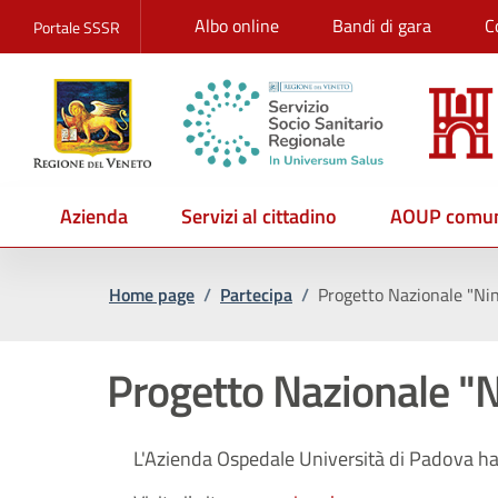
Albo online
Bandi di gara
C
Portale SSSR
Azienda
Servizi al cittadino
AOUP comun
Home page
/
Partecipa
/
Progetto Nazionale "Ni
Progetto Nazionale "
L'Azienda Ospedale Università di Padova ha 