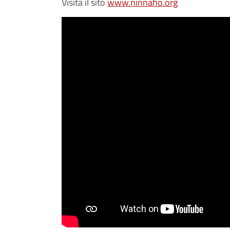
Visita il sito
www.ninnaho.org