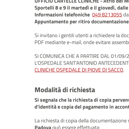
UFFICIO CARTELLE CLINICHE - Atrio del M
Sportelli 8 e 9 il martedì e il giovedì, dall
Informazioni telefoniche
049 8213055
dal
Appuntamento per ritiro documentazione
Si invitano i gentili utenti a richiedere la 
PDF mediante e-mail, onde evitare assembra
SI COMUNICA CHE A PARTIRE DAL 01/09/
L'OSPEDALE SANT'ANTONIO ANTECEDENTI 
CLINICHE OSPEDALE DI PIOVE DI SACCO
.
Modalità di richiesta
Si segnala che la richiesta di copia perv
d'identità e copia del pagamento in acconto
La richiesta di copia della documentazione 
Padova
può essere effettuata: