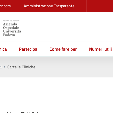
oncorsi
Amministrazione Trasparente
ica
Partecipa
Come fare per
Numeri utili
i
/
Cartelle Cliniche