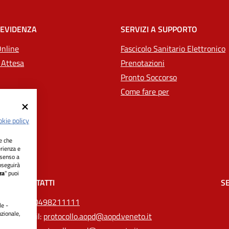
 EVIDENZA
SERVIZI A SUPPORTO
Online
Fascicolo Sanitario Elettronico
 Attesa
Prenotazioni
Pronto Soccorso
Come fare per
kie policy
ie che
erienza e
nsenso a
oseguirà
za
" puoi
CONTATTI
SE
Tel.
0498211111
le -
uzionale,
Email:
protocollo.aopd@aopd.veneto.it