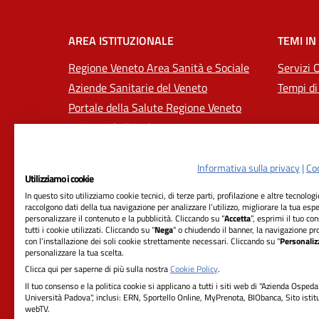
AREA ISTITUZIONALE
TEMI IN
Regione Veneto Area Sanità e Sociale
Servizi 
Aziende Sanitarie del Veneto
Tempi di
Portale della Salute Regione Veneto
Università di Padova
Informativa sulla privacy
|
Coo
Utilizziamo i cookie
In questo sito utilizziamo cookie tecnici, di terze parti, profilazione e altre tecnolog
raccolgono dati della tua navigazione per analizzare l’utilizzo, migliorare la tua esp
personalizzare il contenuto e la pubblicità. Cliccando su “
Accetta
”, esprimi il tuo co
tutti i cookie utilizzati. Cliccando su "
Nega
" o chiudendo il banner, la navigazione pr
con l’installazione dei soli cookie strettamente necessari. Cliccando su "
Personaliz
RIFERIMENTI
personalizzare la tua scelta.
Clicca qui per saperne di più sulla nostra
Cookie Policy
.
Azienda Ospedale-Università Padova
Il tuo consenso e la politica cookie si applicano a tutti i siti web di "Azienda Ospeda
Università Padova", inclusi: ERN, Sportello Online, MyPrenota, BIObanca, Sito istit
Sede Legale:
webTV.