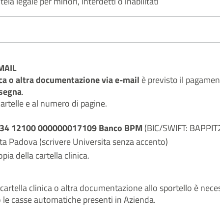
ela legale per minori, interdetti o inabilitati
-MAIL
inica o altra documentazione via e-mail
è previsto il pagamen
nsegna
.
cartelle e al numero di pagine.
5034 12100 000000017109
Banco BPM
(BIC/SWIFT: BAPPIT
a Padova (scrivere Universita senza accento)
ia della cartella clinica.
 cartella clinica o altra documentazione allo sportello è nec
 le casse automatiche presenti in Azienda.