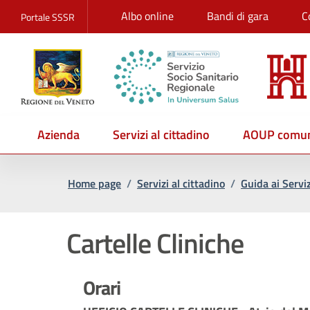
Albo online
Bandi di gara
C
Portale SSSR
Azienda
Servizi al cittadino
AOUP comun
Home page
/
Servizi al cittadino
/
Guida ai Serviz
Cartelle Cliniche
Orari