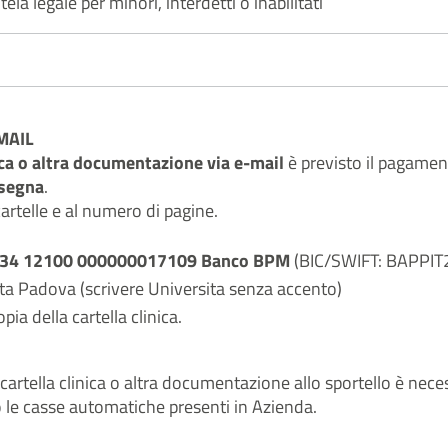
ela legale per minori, interdetti o inabilitati
-MAIL
inica o altra documentazione via e-mail
è previsto il pagamen
nsegna
.
cartelle e al numero di pagine.
5034 12100 000000017109
Banco BPM
(BIC/SWIFT: BAPPIT
a Padova (scrivere Universita senza accento)
ia della cartella clinica.
 cartella clinica o altra documentazione allo sportello è nec
 le casse automatiche presenti in Azienda.