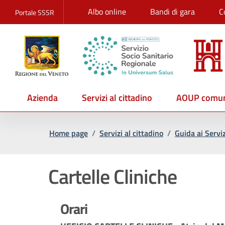
Albo online
Bandi di gara
C
Portale SSSR
Azienda
Servizi al cittadino
AOUP comun
Home page
/
Servizi al cittadino
/
Guida ai Serviz
Cartelle Cliniche
Orari