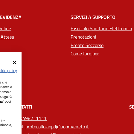
 EVIDENZA
SERVIZI A SUPPORTO
Online
Fascicolo Sanitario Elettronico
 Attesa
Prenotazioni
Pronto Soccorso
Come fare per
kie policy
ie che
erienza e
nsenso a
oseguirà
za
" puoi
CONTATTI
SE
Tel.
0498211111
le -
uzionale,
Email:
protocollo.aopd@aopd.veneto.it