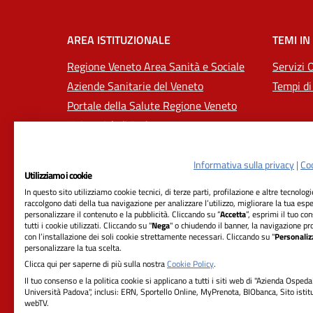
AREA ISTITUZIONALE
TEMI IN
Regione Veneto Area Sanità e Sociale
Servizi 
Aziende Sanitarie del Veneto
Tempi di
Portale della Salute Regione Veneto
Università di Padova
Informativa sulla privacy
|
Coo
Utilizziamo i cookie
In questo sito utilizziamo cookie tecnici, di terze parti, profilazione e altre tecnolog
raccolgono dati della tua navigazione per analizzare l’utilizzo, migliorare la tua esp
personalizzare il contenuto e la pubblicità. Cliccando su “
Accetta
”, esprimi il tuo co
tutti i cookie utilizzati. Cliccando su "
Nega
" o chiudendo il banner, la navigazione pr
con l’installazione dei soli cookie strettamente necessari. Cliccando su "
Personaliz
RIFERIMENTI
personalizzare la tua scelta.
Clicca qui per saperne di più sulla nostra
Cookie Policy
.
Azienda Ospedale-Università Padova
Il tuo consenso e la politica cookie si applicano a tutti i siti web di "Azienda Ospeda
Università Padova", inclusi: ERN, Sportello Online, MyPrenota, BIObanca, Sito istit
Sede Legale:
webTV.