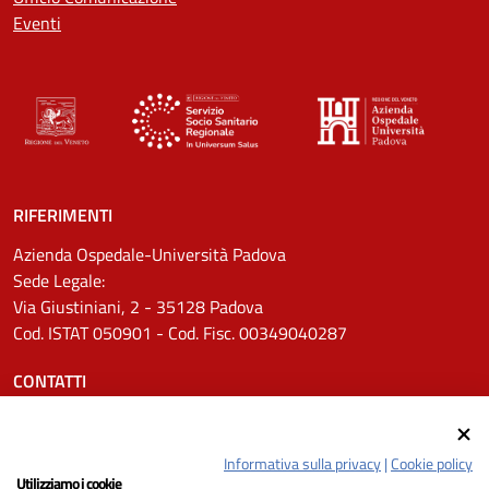
Eventi
RIFERIMENTI
Azienda Ospedale-Università Padova
Sede Legale:
Via Giustiniani, 2 - 35128 Padova
Cod. ISTAT 050901 - Cod. Fisc. 00349040287
CONTATTI
Tel.
0498211111
Email:
protocollo.aopd@aopd.veneto.it
Informativa sulla privacy
|
Cookie policy
Pec:
protocollo.aopd@pecveneto.it
Utilizziamo i cookie