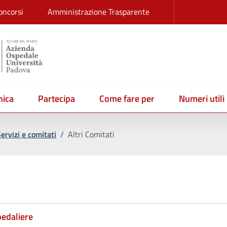
oncorsi
Amministrazione Trasparente
ica
Partecipa
Come fare per
Numeri utili
ervizi e comitati
/
Altri Comitati
spedaliere