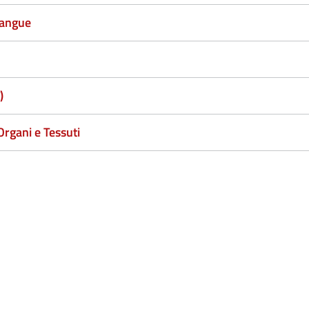
 sangue
T)
Organi e Tessuti