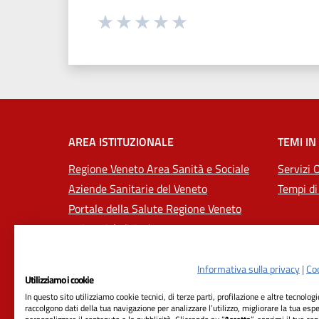
Seleziona una valutazione da 1 a 5
Valuta 1 stelle su 5
Valuta 2 stelle su 5
Valuta 3 stelle su 5
Valuta 4 stelle su 5
Valuta 5 stelle su 5
AREA ISTITUZIONALE
TEMI IN
Regione Veneto Area Sanità e Sociale
Servizi 
Aziende Sanitarie del Veneto
Tempi di
Portale della Salute Regione Veneto
Università di Padova
Informativa sulla privacy
|
Coo
Utilizziamo i cookie
In questo sito utilizziamo cookie tecnici, di terze parti, profilazione e altre tecnolog
raccolgono dati della tua navigazione per analizzare l’utilizzo, migliorare la tua esp