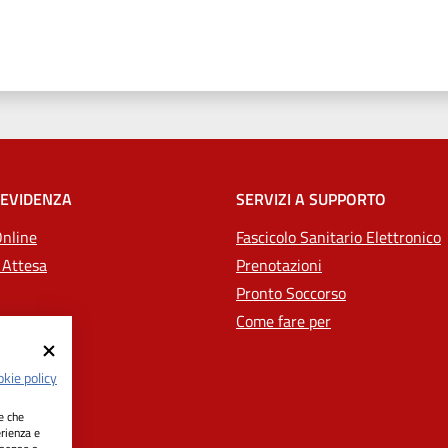
 stelle
 EVIDENZA
SERVIZI A SUPPORTO
Online
Fascicolo Sanitario Elettronico
 Attesa
Prenotazioni
Pronto Soccorso
Come fare per
kie policy
ie che
erienza e