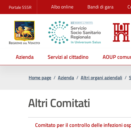
Albo online
Bandi di gara
C
Portale SSSR
Azienda
Servizi al cittadino
AOUP comun
Home page
/
Azienda
/
Altri organi aziendali
/
S
Altri Comitati
Comitato per il controllo delle infezioni o