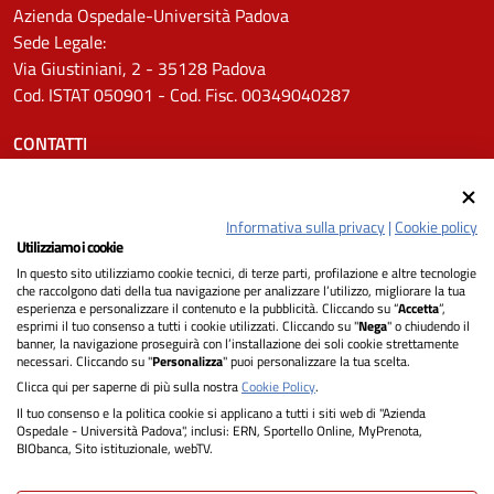
Azienda Ospedale-Università Padova
Sede Legale:
Via Giustiniani, 2 - 35128 Padova
Cod. ISTAT 050901 - Cod. Fisc. 00349040287
CONTATTI
Tel.
0498211111
Email:
protocollo.aopd@aopd.veneto.it
Informativa sulla privacy
|
Cookie policy
Pec:
protocollo.aopd@pecveneto.it
Utilizziamo i cookie
In questo sito utilizziamo cookie tecnici, di terze parti, profilazione e altre tecnologie
SEGUICI SU
che raccolgono dati della tua navigazione per analizzare l’utilizzo, migliorare la tua
esperienza e personalizzare il contenuto e la pubblicità. Cliccando su “
Accetta
”,
esprimi il tuo consenso a tutti i cookie utilizzati. Cliccando su "
Nega
" o chiudendo il
banner, la navigazione proseguirà con l’installazione dei soli cookie strettamente
necessari. Cliccando su "
Personalizza
" puoi personalizzare la tua scelta.
Privacy
Clicca qui per saperne di più sulla nostra
Cookie Policy
.
Il tuo consenso e la politica cookie si applicano a tutti i siti web di "Azienda
Dichiarazione di Accessibilità
Ospedale - Università Padova", inclusi: ERN, Sportello Online, MyPrenota,
BIObanca, Sito istituzionale, webTV.
Note legali