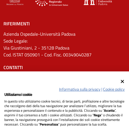
RIFERIMENTI
Azienda Ospedale-Università Padova
Sede Legale:
Via Giustiniani, 2 - 35128 Padova
Cod. ISTAT 050901 - Cod. Fisc. 00349040287
CONTATTI
Tel.
0498211111
Email:
protocollo.aopd@aopd.veneto.it
Informativa sulla privacy
|
Cookie policy
Pec:
protocollo.aopd@pecveneto.it
Utilizziamo i cookie
In questo sito utilizziamo cookie tecnici, di terze parti, profilazione e altre tecnologie
SEGUICI SU
che raccolgono dati della tua navigazione per analizzare l’utilizzo, migliorare la tua
esperienza e personalizzare il contenuto e la pubblicità. Cliccando su “
Accetta
”,
esprimi il tuo consenso a tutti i cookie utilizzati. Cliccando su "
Nega
" o chiudendo il
banner, la navigazione proseguirà con l’installazione dei soli cookie strettamente
necessari. Cliccando su "
Personalizza
" puoi personalizzare la tua scelta.
Privacy