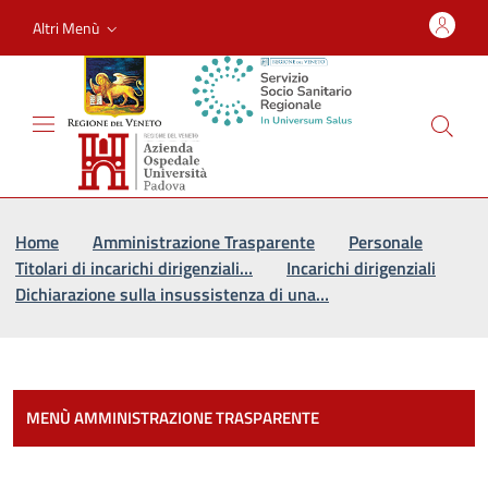
Altri Menù
Vai al percorso di navigazione
Vai al contenuto principale
Home
Amministrazione Trasparente
Personale
Titolari di incarichi dirigenziali…
Incarichi dirigenziali
Dichiarazione sulla insussistenza di una…
Most
MENÙ AMMINISTRAZIONE TRASPARENTE