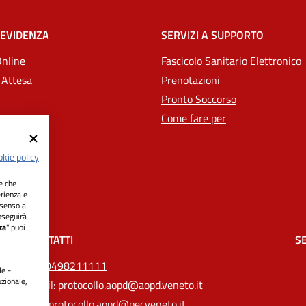
 EVIDENZA
SERVIZI A SUPPORTO
Online
Fascicolo Sanitario Elettronico
 Attesa
Prenotazioni
Pronto Soccorso
Come fare per
kie policy
ie che
erienza e
nsenso a
oseguirà
za
" puoi
CONTATTI
SE
Tel.
0498211111
le -
uzionale,
Email:
protocollo.aopd@aopd.veneto.it
Pec:
protocollo.aopd@pecveneto.it