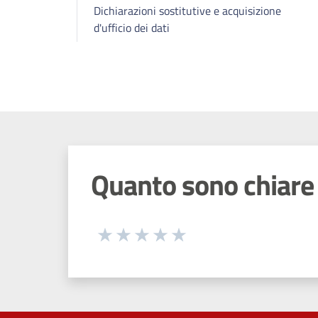
Dichiarazioni sostitutive e acquisizione
d'ufficio dei dati
Quanto sono chiare 
Seleziona una valutazione da 1 a 5
Valuta 1 stelle su 5
Valuta 2 stelle su 5
Valuta 3 stelle su 5
Valuta 4 stelle su 5
Valuta 5 stelle su 5