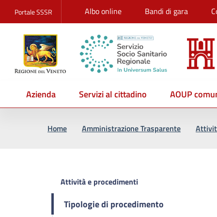
Albo online
Bandi di gara
C
Portale SSSR
Azienda
Servizi al cittadino
AOUP comun
Vai al percorso di navigazione
Vai al contenuto principale
Home
Amministrazione Trasparente
Attivi
Attività e procedimenti
Tipologie di procedimento