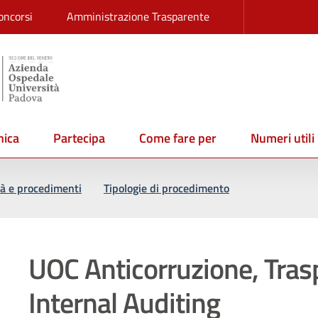
oncorsi
Amministrazione Trasparente
ica
Partecipa
Come fare per
Numeri utili
tà e procedimenti
Tipologie di procedimento
UOC Anticorruzione, Tras
Internal Auditing