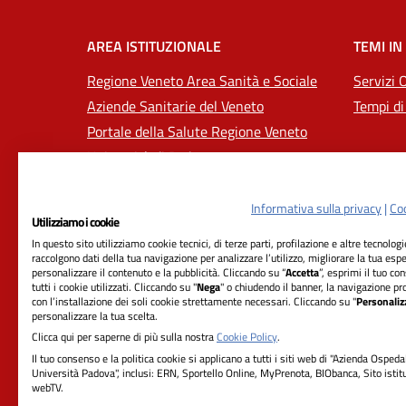
AREA ISTITUZIONALE
TEMI IN
Regione Veneto Area Sanità e Sociale
Servizi 
Aziende Sanitarie del Veneto
Tempi di
Portale della Salute Regione Veneto
Università di Padova
Informativa sulla privacy
|
Coo
Utilizziamo i cookie
In questo sito utilizziamo cookie tecnici, di terze parti, profilazione e altre tecnolog
raccolgono dati della tua navigazione per analizzare l’utilizzo, migliorare la tua esp
personalizzare il contenuto e la pubblicità. Cliccando su “
Accetta
”, esprimi il tuo co
tutti i cookie utilizzati. Cliccando su "
Nega
" o chiudendo il banner, la navigazione pr
con l’installazione dei soli cookie strettamente necessari. Cliccando su "
Personaliz
RIFERIMENTI
personalizzare la tua scelta.
Clicca qui per saperne di più sulla nostra
Cookie Policy
.
Azienda Ospedale-Università Padova
Il tuo consenso e la politica cookie si applicano a tutti i siti web di "Azienda Ospeda
Università Padova", inclusi: ERN, Sportello Online, MyPrenota, BIObanca, Sito istit
Sede Legale:
webTV.
Via Giustiniani, 2 - 35128 Padova