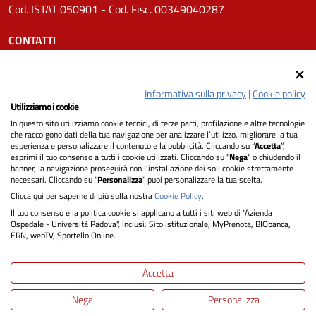
Cod. ISTAT 050901 - Cod. Fisc. 00349040287
CONTATTI
Tel.
0498211111
Email:
protocollo.aopd@aopd.veneto.it
Informativa sulla privacy
|
Cookie policy
Pec:
protocollo.aopd@pecveneto.it
Utilizziamo i cookie
In questo sito utilizziamo cookie tecnici, di terze parti, profilazione e altre tecnologie
SEGUICI SU
che raccolgono dati della tua navigazione per analizzare l’utilizzo, migliorare la tua
esperienza e personalizzare il contenuto e la pubblicità. Cliccando su “
Accetta
”,
esprimi il tuo consenso a tutti i cookie utilizzati. Cliccando su "
Nega
" o chiudendo il
banner, la navigazione proseguirà con l’installazione dei soli cookie strettamente
necessari. Cliccando su "
Personalizza
" puoi personalizzare la tua scelta.
Privacy
Clicca qui per saperne di più sulla nostra
Cookie Policy
.
Il tuo consenso e la politica cookie si applicano a tutti i siti web di "Azienda
Dichiarazione di Accessibilità
Ospedale - Università Padova", inclusi: Sito istituzionale, MyPrenota, BIObanca,
ERN, webTV, Sportello Online.
Note legali
Accetta
Informativa cookie
Nega
Personalizza
Mappa del sito