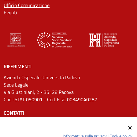
Ufficio Comunicazione
Eventi
RIFERIMENTI
Azienda Ospedale-Università Padova
Sede Legale:
Via Giustiniani, 2 - 35128 Padova
Cod. ISTAT 050901 - Cod. Fisc. 00349040287
CONTATTI
Tel.
0498211111
Email:
protocollo.aopd@aopd.veneto.it
Informativa sulla privacy
|
Cookie policy