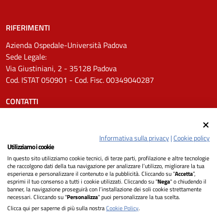
RIFERIMENTI
Azienda Ospedale-Università Padova
Sede Legale:
Via Giustiniani, 2 - 35128 Padova
Cod. ISTAT 050901 - Cod. Fisc. 00349040287
CONTATTI
Tel.
0498211111
Email:
protocollo.aopd@aopd.veneto.it
Informativa sulla privacy
|
Cookie policy
Pec:
protocollo.aopd@pecveneto.it
Utilizziamo i cookie
In questo sito utilizziamo cookie tecnici, di terze parti, profilazione e altre tecnologie
SEGUICI SU
che raccolgono dati della tua navigazione per analizzare l’utilizzo, migliorare la tua
esperienza e personalizzare il contenuto e la pubblicità. Cliccando su “
Accetta
”,
esprimi il tuo consenso a tutti i cookie utilizzati. Cliccando su "
Nega
" o chiudendo il
banner, la navigazione proseguirà con l’installazione dei soli cookie strettamente
necessari. Cliccando su "
Personalizza
" puoi personalizzare la tua scelta.
Privacy
Clicca qui per saperne di più sulla nostra
Cookie Policy
.