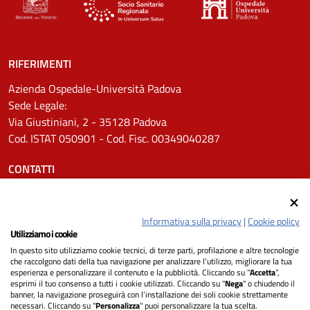
RIFERIMENTI
Azienda Ospedale-Università Padova
Sede Legale:
Via Giustiniani, 2 - 35128 Padova
Cod. ISTAT 050901 - Cod. Fisc. 00349040287
CONTATTI
Tel.
0498211111
Email:
protocollo.aopd@aopd.veneto.it
Informativa sulla privacy
|
Cookie policy
Pec:
protocollo.aopd@pecveneto.it
Utilizziamo i cookie
In questo sito utilizziamo cookie tecnici, di terze parti, profilazione e altre tecnologie
SEGUICI SU
che raccolgono dati della tua navigazione per analizzare l’utilizzo, migliorare la tua
esperienza e personalizzare il contenuto e la pubblicità. Cliccando su “
Accetta
”,
esprimi il tuo consenso a tutti i cookie utilizzati. Cliccando su "
Nega
" o chiudendo il
banner, la navigazione proseguirà con l’installazione dei soli cookie strettamente
necessari. Cliccando su "
Personalizza
" puoi personalizzare la tua scelta.