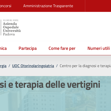
oncorsi
Amministrazione Trasparente
ica
Partecipa
Come fare per
Numeri utili
rgia
/
UOC Otorinolaringoiatria
/
Centro per la diagnosi e terapia
i e terapia delle vertigini