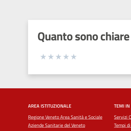
Quanto sono chiare 
Seleziona una valutazione da 1 a 5
Valuta 1 stelle su 5
Valuta 2 stelle su 5
Valuta 3 stelle su 5
Valuta 4 stelle su 5
Valuta 5 stelle su 5
AREA ISTITUZIONALE
TEMI IN
Regione Veneto Area Sanità e Sociale
Servizi 
Aziende Sanitarie del Veneto
Tempi di