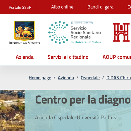
Albo online
Bandi di gara
C
Portale SSSR
Azienda
Servizi al cittadino
AOUP comun
Home page
/
Azienda
/
Ospedale
/
DIDAS Chiru
Centro per la diagnos
Azienda Ospedale-Università Padova