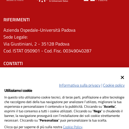
RIFERIMENTI
Azienda Ospedale-Università Padova
Sede Legale:
Via Giustiniani, 2 - 35128 Padova
Cod. ISTAT 050901 - Cod. Fisc. 00349040287
CONTATTI
Tel.
0498211111
Email:
protocollo.aopd@aopd.veneto.it
Informativa sulla privacy
|
Cookie policy
Pec:
protocollo.aopd@pecveneto.it
Utilizziamo i cookie
In questo sito utilizziamo cookie tecnici, di terze parti, profilazione e altre tecnologie
SEGUICI SU
che raccolgono dati della tua navigazione per analizzare l’utilizzo, migliorare la tua
esperienza e personalizzare il contenuto e la pubblicità. Cliccando su “
Accetta
”,
esprimi il tuo consenso a tutti i cookie utilizzati. Cliccando su "
Nega
" o chiudendo il
banner, la navigazione proseguirà con l’installazione dei soli cookie strettamente
necessari. Cliccando su "
Personalizza
" puoi personalizzare la tua scelta.
Privacy
Clicca qui per saperne di più sulla nostra
Cookie Policy
.