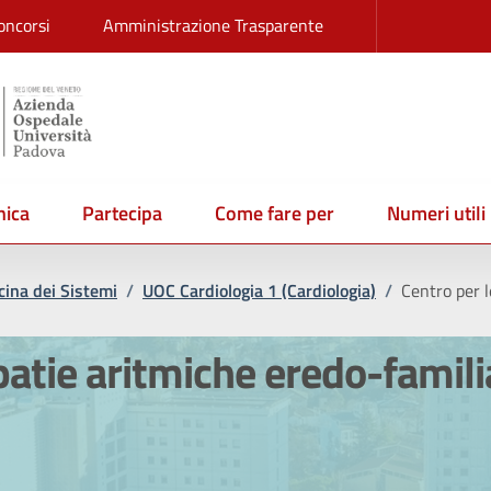
oncorsi
Amministrazione Trasparente
ica
Partecipa
Come fare per
Numeri utili
ina dei Sistemi
/
UOC Cardiologia 1 (Cardiologia)
/
Centro per l
patie aritmiche eredo-famili