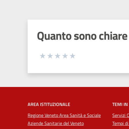
Quanto sono chiare 
Seleziona una valutazione da 1 a 5
Valuta 1 stelle su 5
Valuta 2 stelle su 5
Valuta 3 stelle su 5
Valuta 4 stelle su 5
Valuta 5 stelle su 5
AREA ISTITUZIONALE
TEMI IN
Regione Veneto Area Sanità e Sociale
Servizi 
Aziende Sanitarie del Veneto
Tempi di