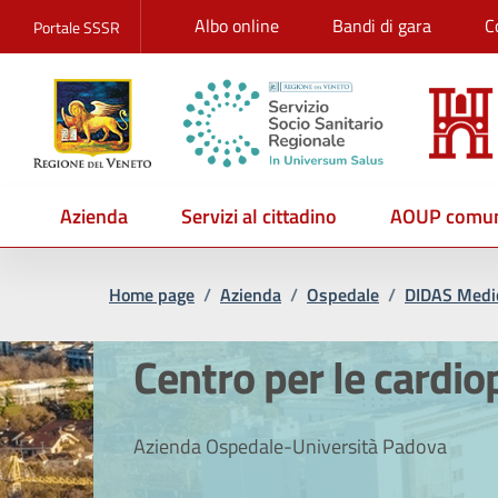
Albo online
Bandi di gara
C
Portale SSSR
Azienda
Servizi al cittadino
AOUP comun
Home page
/
Azienda
/
Ospedale
/
DIDAS Medic
Centro per le cardio
Azienda Ospedale-Università Padova