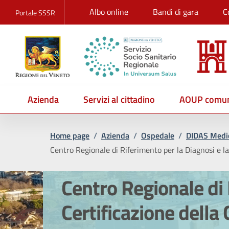
Albo online
Bandi di gara
C
Portale SSSR
Azienda
Servizi al cittadino
AOUP comun
Home page
/
Azienda
/
Ospedale
/
DIDAS Medic
Centro Regionale di Riferimento per la Diagnosi e la 
Centro Regionale di 
Certificazione della 