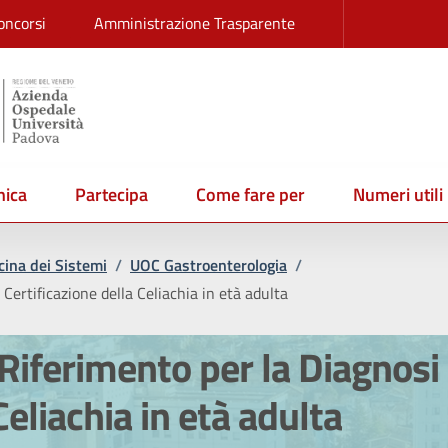
oncorsi
Amministrazione Trasparente
ica
Partecipa
Come fare per
Numeri utili
ina dei Sistemi
/
UOC Gastroenterologia
/
Certificazione della Celiachia in età adulta
Riferimento per la Diagnosi 
Celiachia in età adulta