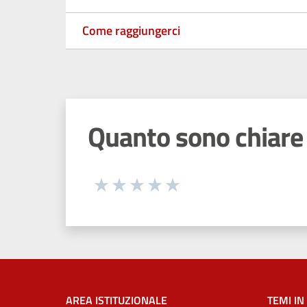
Come raggiungerci
Quanto sono chiare 
Seleziona una valutazione da 1 a 5
Valuta 1 stelle su 5
Valuta 2 stelle su 5
Valuta 3 stelle su 5
Valuta 4 stelle su 5
Valuta 5 stelle su 5
AREA ISTITUZIONALE
TEMI IN