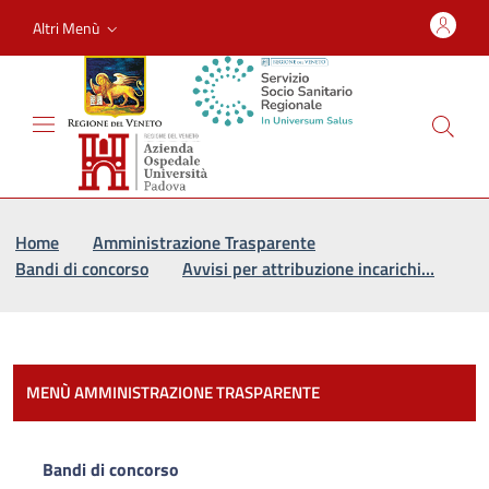
Altri Menù
Vai al percorso di navigazione
Vai al contenuto principale
Home
Amministrazione Trasparente
Bandi di concorso
Avvisi per attribuzione incarichi…
Most
MENÙ AMMINISTRAZIONE TRASPARENTE
Bandi di concorso