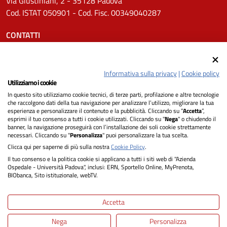
Via Giustiniani, 2 - 35128 Padova
Cod. ISTAT 050901 - Cod. Fisc. 00349040287
CONTATTI
Tel.
0498211111
Email:
protocollo.aopd@aopd.veneto.it
Informativa sulla privacy
|
Cookie policy
Pec:
protocollo.aopd@pecveneto.it
Utilizziamo i cookie
In questo sito utilizziamo cookie tecnici, di terze parti, profilazione e altre tecnologie
SEGUICI SU
che raccolgono dati della tua navigazione per analizzare l’utilizzo, migliorare la tua
esperienza e personalizzare il contenuto e la pubblicità. Cliccando su “
Accetta
”,
esprimi il tuo consenso a tutti i cookie utilizzati. Cliccando su "
Nega
" o chiudendo il
banner, la navigazione proseguirà con l’installazione dei soli cookie strettamente
necessari. Cliccando su "
Personalizza
" puoi personalizzare la tua scelta.
Privacy
Clicca qui per saperne di più sulla nostra
Cookie Policy
.
Il tuo consenso e la politica cookie si applicano a tutti i siti web di "Azienda
Dichiarazione di Accessibilità
Ospedale - Università Padova", inclusi: ERN, Sportello Online, MyPrenota,
BIObanca, Sito istituzionale, webTV.
Note legali
Accetta
Informativa cookie
Nega
Personalizza
Mappa del sito