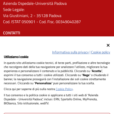
Azienda Ospedale-Università Padova
Sede Legale:
Via Giustiniani, 2 - 35128 Padova
Cod. ISTAT 050901 - Cod. Fisc. 00349040287
CONTATTI
Tel.
0498211111
Email:
protocollo.aopd@aopd.veneto.it
Informativa sulla privacy
|
Cookie policy
Pec:
protocollo.aopd@pecveneto.it
Utilizziamo i cookie
In questo sito utilizziamo cookie tecnici, di terze parti, profilazione e altre tecnologie
SEGUICI SU
che raccolgono dati della tua navigazione per analizzare l’utilizzo, migliorare la tua
esperienza e personalizzare il contenuto e la pubblicità. Cliccando su “
Accetta
”,
esprimi il tuo consenso a tutti i cookie utilizzati. Cliccando su "
Nega
" o chiudendo il
banner, la navigazione proseguirà con l’installazione dei soli cookie strettamente
necessari. Cliccando su "
Personalizza
" puoi personalizzare la tua scelta.
Privacy
Clicca qui per saperne di più sulla nostra
Cookie Policy
.
Il tuo consenso e la politica cookie si applicano a tutti i siti web di "Azienda
Dichiarazione di Accessibilità
Ospedale - Università Padova", inclusi: ERN, Sportello Online, MyPrenota,
BIObanca, Sito istituzionale, webTV.
Note legali