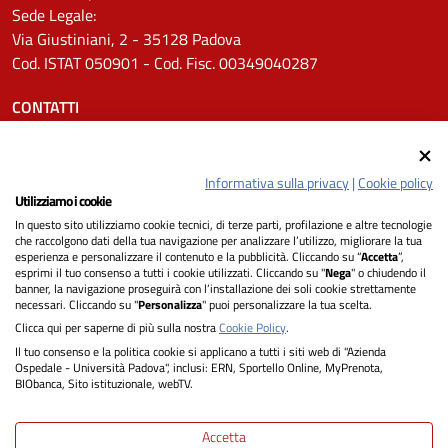
Sede Legale:
Via Giustiniani, 2 - 35128 Padova
Cod. ISTAT 050901 - Cod. Fisc. 00349040287
CONTATTI
Tel.
0498211111
Email:
protocollo.aopd@aopd.veneto.it
Informativa sulla privacy
|
Cookie policy
Pec:
protocollo.aopd@pecveneto.it
Utilizziamo i cookie
In questo sito utilizziamo cookie tecnici, di terze parti, profilazione e altre tecnologie
SEGUICI SU
che raccolgono dati della tua navigazione per analizzare l’utilizzo, migliorare la tua
esperienza e personalizzare il contenuto e la pubblicità. Cliccando su “
Accetta
”,
esprimi il tuo consenso a tutti i cookie utilizzati. Cliccando su "
Nega
" o chiudendo il
banner, la navigazione proseguirà con l’installazione dei soli cookie strettamente
necessari. Cliccando su "
Personalizza
" puoi personalizzare la tua scelta.
Privacy
Clicca qui per saperne di più sulla nostra
Cookie Policy
.
Il tuo consenso e la politica cookie si applicano a tutti i siti web di "Azienda
Dichiarazione di Accessibilità
Ospedale - Università Padova", inclusi: ERN, Sportello Online, MyPrenota,
BIObanca, Sito istituzionale, webTV.
Note legali
Accetta
Informativa cookie