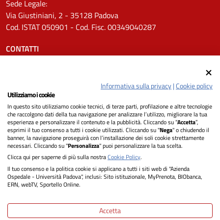
Sede Legale:
Via Giustiniani, 2 - 35128 Padova
Cod. ISTAT 050901 - Cod. Fisc. 00349040287
CONTATTI
Tel.
0498211111
Email:
protocollo.aopd@aopd.veneto.it
Informativa sulla privacy
|
Cookie policy
Pec:
protocollo.aopd@pecveneto.it
Utilizziamo i cookie
In questo sito utilizziamo cookie tecnici, di terze parti, profilazione e altre tecnologie
SEGUICI SU
che raccolgono dati della tua navigazione per analizzare l’utilizzo, migliorare la tua
esperienza e personalizzare il contenuto e la pubblicità. Cliccando su “
Accetta
”,
esprimi il tuo consenso a tutti i cookie utilizzati. Cliccando su "
Nega
" o chiudendo il
banner, la navigazione proseguirà con l’installazione dei soli cookie strettamente
necessari. Cliccando su "
Personalizza
" puoi personalizzare la tua scelta.
Privacy
Clicca qui per saperne di più sulla nostra
Cookie Policy
.
Il tuo consenso e la politica cookie si applicano a tutti i siti web di "Azienda
Dichiarazione di Accessibilità
Ospedale - Università Padova", inclusi: Sito istituzionale, MyPrenota, BIObanca,
ERN, webTV, Sportello Online.
Note legali
Accetta
Informativa cookie