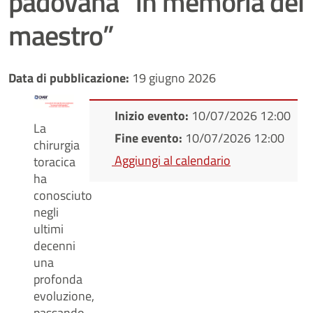
padovana “in memoria del
maestro”
Data di pubblicazione:
19 giugno 2026
Inizio evento:
10/07/2026 12:00
La
Fine evento:
10/07/2026 12:00
chirurgia
Aggiungi al calendario
toracica
ha
conosciuto
negli
ultimi
decenni
una
profonda
evoluzione,
passando