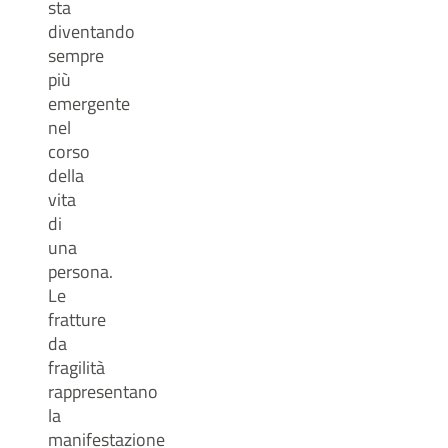
sta
diventando
sempre
più
emergente
nel
corso
della
vita
di
una
persona.
Le
fratture
da
fragilità
rappresentano
la
manifestazione