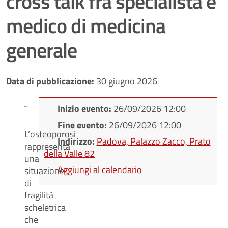
cross talk fra specialista e
medico di medicina
generale
Data di pubblicazione:
30 giugno 2026
Inizio evento:
26/09/2026 12:00
Fine evento:
26/09/2026 12:00
L’osteoporosi
Indirizzo:
Padova, Palazzo Zacco, Prato
rappresenta
della Valle 82
una
Aggiungi al calendario
situazione
di
fragilità
scheletrica
che