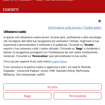
CONTATTI
Tel.
0498211111
Email:
protocollo.aopd@aopd.veneto.it
Informativa sulla privacy
|
Cookie policy
Pec:
protocollo.aopd@pecveneto.it
Utilizziamo i cookie
In questo sito utilizziamo cookie tecnici, di terze parti, profilazione e altre tecnologie
SEGUICI SU
che raccolgono dati della tua navigazione per analizzare l’utilizzo, migliorare la tua
esperienza e personalizzare il contenuto e la pubblicità. Cliccando su “
Accetta
”,
esprimi il tuo consenso a tutti i cookie utilizzati. Cliccando su "
Nega
" o chiudendo il
banner, la navigazione proseguirà con l’installazione dei soli cookie strettamente
necessari. Cliccando su "
Personalizza
" puoi personalizzare la tua scelta.
Privacy
Clicca qui per saperne di più sulla nostra
Cookie Policy
.
Il tuo consenso e la politica cookie si applicano a tutti i siti web di "Azienda
Dichiarazione di Accessibilità
Ospedale - Università Padova", inclusi: ERN, Sportello Online, MyPrenota,
BIObanca, Sito istituzionale, webTV.
Note legali
Accetta
Informativa cookie
Nega
Personalizza
Mappa del sito