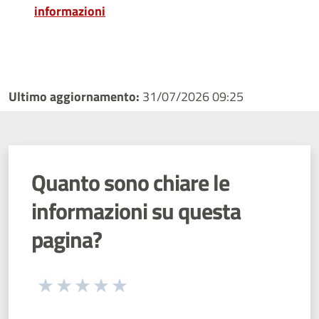
informazioni
Ultimo aggiornamento:
31/07/2026 09:25
Quanto sono chiare le
informazioni su questa
pagina?
Seleziona una valutazione da 1 a 5 stelle
Valuta 1 stelle su 5
Valuta 2 stelle su 5
Valuta 3 stelle su 5
Valuta 4 stelle su 5
Valuta 5 stelle su 5