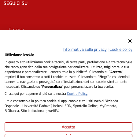
SEGUICI SU
Privacy
Dichiarazione di Accessibilità
Informativa sulla privacy
|
Cookie policy
Note legali
Utilizziamo i cookie
In questo sito utilizziamo cookie tecnici, di terze parti, profilazione e altre tecnologie
Informativa cookie
che raccolgono dati della tua navigazione per analizzare l’utilizzo, migliorare la tua
esperienza e personalizzare il contenuto e la pubblicità. Cliccando su “
Accetta
”,
esprimi il tuo consenso a tutti i cookie utilizzati. Cliccando su "
Nega
" o chiudendo il
Mappa del sito
banner, la navigazione proseguirà con l’installazione dei soli cookie strettamente
necessari. Cliccando su "
Personalizza
" puoi personalizzare la tua scelta.
Clicca qui per saperne di più sulla nostra
Cookie Policy
.
Il tuo consenso e la politica cookie si applicano a tutti i siti web di "Azienda
Ospedale - Università Padova", inclusi: ERN, Sportello Online, MyPrenota,
BIObanca, Sito istituzionale, webTV.
Accetta