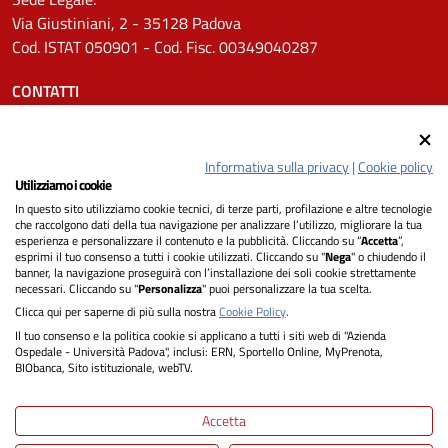
Via Giustiniani, 2 - 35128 Padova
Cod. ISTAT 050901 - Cod. Fisc. 00349040287
CONTATTI
Tel.
0498211111
Email:
protocollo.aopd@aopd.veneto.it
Informativa sulla privacy
|
Cookie policy
Pec:
protocollo.aopd@pecveneto.it
Utilizziamo i cookie
In questo sito utilizziamo cookie tecnici, di terze parti, profilazione e altre tecnologie
SEGUICI SU
che raccolgono dati della tua navigazione per analizzare l’utilizzo, migliorare la tua
esperienza e personalizzare il contenuto e la pubblicità. Cliccando su “
Accetta
”,
esprimi il tuo consenso a tutti i cookie utilizzati. Cliccando su "
Nega
" o chiudendo il
banner, la navigazione proseguirà con l’installazione dei soli cookie strettamente
necessari. Cliccando su "
Personalizza
" puoi personalizzare la tua scelta.
Privacy
Clicca qui per saperne di più sulla nostra
Cookie Policy
.
Il tuo consenso e la politica cookie si applicano a tutti i siti web di "Azienda
Dichiarazione di Accessibilità
Ospedale - Università Padova", inclusi: ERN, Sportello Online, MyPrenota,
BIObanca, Sito istituzionale, webTV.
Note legali
Accetta
Informativa cookie