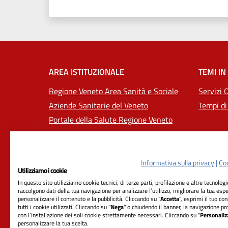
AREA ISTITUZIONALE
TEMI IN
Regione Veneto Area Sanità e Sociale
Servizi 
Aziende Sanitarie del Veneto
Tempi di
Portale della Salute Regione Veneto
Università di Padova
Informativa sulla privacy
|
Coo
Utilizziamo i cookie
In questo sito utilizziamo cookie tecnici, di terze parti, profilazione e altre tecnolog
raccolgono dati della tua navigazione per analizzare l’utilizzo, migliorare la tua esp
personalizzare il contenuto e la pubblicità. Cliccando su “
Accetta
”, esprimi il tuo co
tutti i cookie utilizzati. Cliccando su "
Nega
" o chiudendo il banner, la navigazione pr
con l’installazione dei soli cookie strettamente necessari. Cliccando su "
Personaliz
RIFERIMENTI
personalizzare la tua scelta.