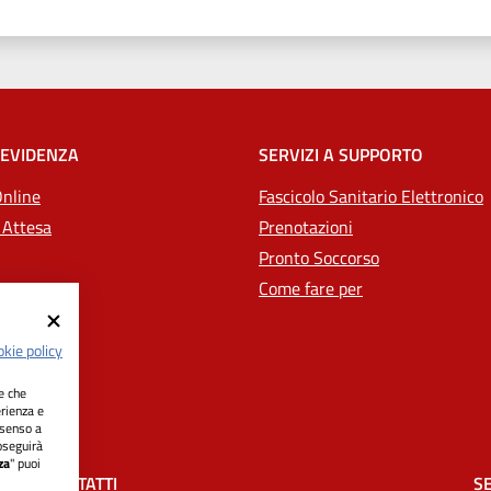
 EVIDENZA
SERVIZI A SUPPORTO
Online
Fascicolo Sanitario Elettronico
 Attesa
Prenotazioni
Pronto Soccorso
Come fare per
kie policy
ie che
erienza e
nsenso a
oseguirà
za
" puoi
CONTATTI
SE