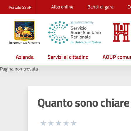
Albo online
Bandi di gara
C
Portale SSSR
Azienda
Servizi al cittadino
AOUP comun
Pagina non trovata
Quanto sono chiare 
Seleziona una valutazione da 1 a 5
Valuta 1 stelle su 5
Valuta 2 stelle su 5
Valuta 3 stelle su 5
Valuta 4 stelle su 5
Valuta 5 stelle su 5