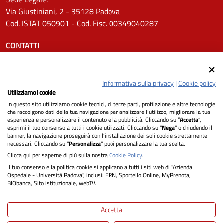
Via Giustiniani, 2 - 35128 Padova
Cod. ISTAT 050901 - Cod. Fisc. 00349040287
CONTATTI
Tel.
0498211111
Email:
protocollo.aopd@aopd.veneto.it
Informativa sulla privacy
|
Cookie policy
Pec:
protocollo.aopd@pecveneto.it
Utilizziamo i cookie
In questo sito utilizziamo cookie tecnici, di terze parti, profilazione e altre tecnologie
SEGUICI SU
che raccolgono dati della tua navigazione per analizzare l’utilizzo, migliorare la tua
esperienza e personalizzare il contenuto e la pubblicità. Cliccando su “
Accetta
”,
esprimi il tuo consenso a tutti i cookie utilizzati. Cliccando su "
Nega
" o chiudendo il
banner, la navigazione proseguirà con l’installazione dei soli cookie strettamente
necessari. Cliccando su "
Personalizza
" puoi personalizzare la tua scelta.
Privacy
Clicca qui per saperne di più sulla nostra
Cookie Policy
.
Il tuo consenso e la politica cookie si applicano a tutti i siti web di "Azienda
Dichiarazione di Accessibilità
Ospedale - Università Padova", inclusi: ERN, Sportello Online, MyPrenota,
BIObanca, Sito istituzionale, webTV.
Note legali
Accetta
Informativa cookie