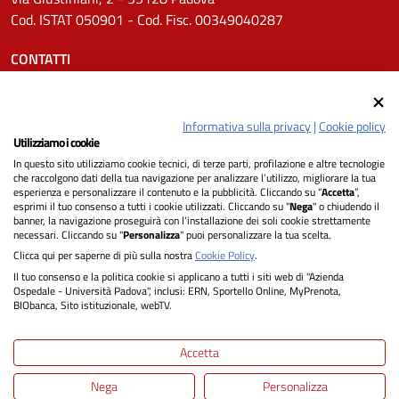
Cod. ISTAT 050901 - Cod. Fisc. 00349040287
CONTATTI
Tel.
0498211111
Email:
protocollo.aopd@aopd.veneto.it
Informativa sulla privacy
|
Cookie policy
Pec:
protocollo.aopd@pecveneto.it
Utilizziamo i cookie
In questo sito utilizziamo cookie tecnici, di terze parti, profilazione e altre tecnologie
SEGUICI SU
che raccolgono dati della tua navigazione per analizzare l’utilizzo, migliorare la tua
esperienza e personalizzare il contenuto e la pubblicità. Cliccando su “
Accetta
”,
esprimi il tuo consenso a tutti i cookie utilizzati. Cliccando su "
Nega
" o chiudendo il
banner, la navigazione proseguirà con l’installazione dei soli cookie strettamente
necessari. Cliccando su "
Personalizza
" puoi personalizzare la tua scelta.
Privacy
Clicca qui per saperne di più sulla nostra
Cookie Policy
.
Il tuo consenso e la politica cookie si applicano a tutti i siti web di "Azienda
Dichiarazione di Accessibilità
Ospedale - Università Padova", inclusi: ERN, Sportello Online, MyPrenota,
BIObanca, Sito istituzionale, webTV.
Note legali
Accetta
Informativa cookie
Nega
Personalizza
Mappa del sito