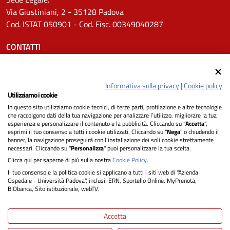
Via Giustiniani, 2 - 35128 Padova
Cod. ISTAT 050901 - Cod. Fisc. 00349040287
CONTATTI
Tel.
0498211111
Email:
protocollo.aopd@aopd.veneto.it
Informativa sulla privacy
|
Cookie policy
Pec:
protocollo.aopd@pecveneto.it
Utilizziamo i cookie
In questo sito utilizziamo cookie tecnici, di terze parti, profilazione e altre tecnologie
SEGUICI SU
che raccolgono dati della tua navigazione per analizzare l’utilizzo, migliorare la tua
esperienza e personalizzare il contenuto e la pubblicità. Cliccando su “
Accetta
”,
esprimi il tuo consenso a tutti i cookie utilizzati. Cliccando su "
Nega
" o chiudendo il
banner, la navigazione proseguirà con l’installazione dei soli cookie strettamente
necessari. Cliccando su "
Personalizza
" puoi personalizzare la tua scelta.
Privacy
Clicca qui per saperne di più sulla nostra
Cookie Policy
.
Il tuo consenso e la politica cookie si applicano a tutti i siti web di "Azienda
Dichiarazione di Accessibilità
Ospedale - Università Padova", inclusi: ERN, Sportello Online, MyPrenota,
BIObanca, Sito istituzionale, webTV.
Note legali
Accetta
Informativa cookie