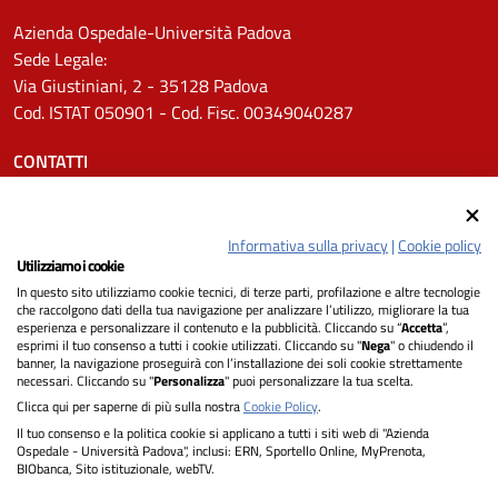
Azienda Ospedale-Università Padova
Sede Legale:
Via Giustiniani, 2 - 35128 Padova
Cod. ISTAT 050901 - Cod. Fisc. 00349040287
CONTATTI
Tel.
0498211111
Email:
protocollo.aopd@aopd.veneto.it
Informativa sulla privacy
|
Cookie policy
Pec:
protocollo.aopd@pecveneto.it
Utilizziamo i cookie
In questo sito utilizziamo cookie tecnici, di terze parti, profilazione e altre tecnologie
SEGUICI SU
che raccolgono dati della tua navigazione per analizzare l’utilizzo, migliorare la tua
esperienza e personalizzare il contenuto e la pubblicità. Cliccando su “
Accetta
”,
esprimi il tuo consenso a tutti i cookie utilizzati. Cliccando su "
Nega
" o chiudendo il
banner, la navigazione proseguirà con l’installazione dei soli cookie strettamente
necessari. Cliccando su "
Personalizza
" puoi personalizzare la tua scelta.
Privacy
Clicca qui per saperne di più sulla nostra
Cookie Policy
.
Il tuo consenso e la politica cookie si applicano a tutti i siti web di "Azienda
Dichiarazione di Accessibilità
Ospedale - Università Padova", inclusi: ERN, Sportello Online, MyPrenota,
BIObanca, Sito istituzionale, webTV.
Note legali