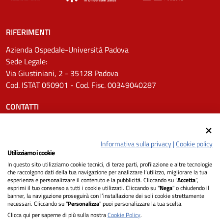
RIFERIMENTI
Azienda Ospedale-Università Padova
Sede Legale:
Via Giustiniani, 2 - 35128 Padova
Cod. ISTAT 050901 - Cod. Fisc. 00349040287
CONTATTI
Tel.
0498211111
Email:
protocollo.aopd@aopd.veneto.it
Informativa sulla privacy
|
Cookie policy
Pec:
protocollo.aopd@pecveneto.it
Utilizziamo i cookie
In questo sito utilizziamo cookie tecnici, di terze parti, profilazione e altre tecnologie
SEGUICI SU
che raccolgono dati della tua navigazione per analizzare l’utilizzo, migliorare la tua
esperienza e personalizzare il contenuto e la pubblicità. Cliccando su “
Accetta
”,
esprimi il tuo consenso a tutti i cookie utilizzati. Cliccando su "
Nega
" o chiudendo il
banner, la navigazione proseguirà con l’installazione dei soli cookie strettamente
necessari. Cliccando su "
Personalizza
" puoi personalizzare la tua scelta.
Privacy
Clicca qui per saperne di più sulla nostra
Cookie Policy
.