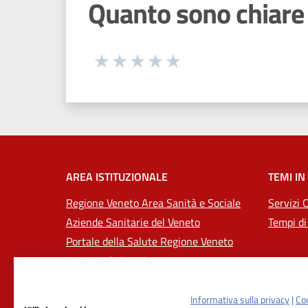
Quanto sono chiare 
Seleziona una valutazione da 1 a 5
Valuta 1 stelle su 5
Valuta 2 stelle su 5
Valuta 3 stelle su 5
Valuta 4 stelle su 5
Valuta 5 stelle su 5
AREA ISTITUZIONALE
TEMI IN
Regione Veneto Area Sanità e Sociale
Servizi 
Aziende Sanitarie del Veneto
Tempi di
Portale della Salute Regione Veneto
Università di Padova
Informativa sulla privacy
|
Coo