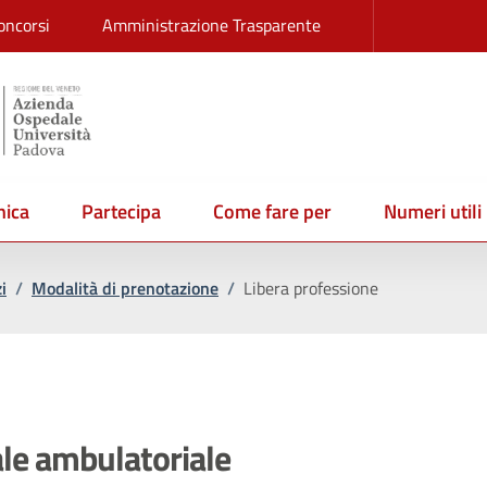
oncorsi
Amministrazione Trasparente
ica
Partecipa
Come fare per
Numeri utili
i
/
Modalità di prenotazione
/
Libera professione
ale ambulatoriale