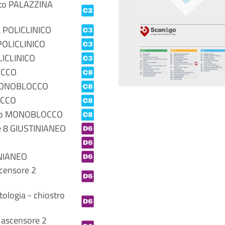
zato PALAZZINA
ra POLICLINICO
o POLICLINICO
OLICLINICO
OCCO
o MONOBLOCCO
OCCO
zato MONOBLOCCO
re 8 GIUSTINIANEO
INIANEO
scensore 2
ologia - chiostro
 ascensore 2