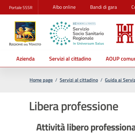
Albo online
Bandi di gara
C
Portale SSSR
Azienda
Servizi al cittadino
AOUP comun
Home page
/
Servizi al cittadino
/
Guida ai Serviz
Libera professione
Attività libero profession