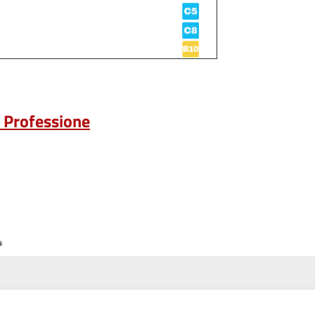
a Professione
4