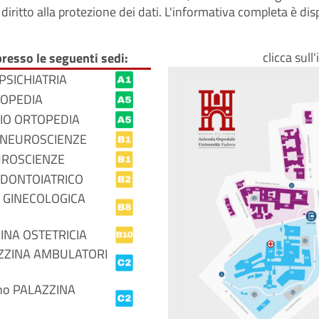
al diritto alla protezione dei dati. L'informativa completa è d
clicca sull
presso le seguenti sedi:
O PSICHIATRIA
RTOPEDIA
FICIO ORTOPEDIA
NA NEUROSCIENZE
EUROSCIENZE
 ODONTOIATRICO
ICA GINECOLOGICA
ZZINA OSTETRICIA
ALAZZINA AMBULATORI
iano PALAZZINA