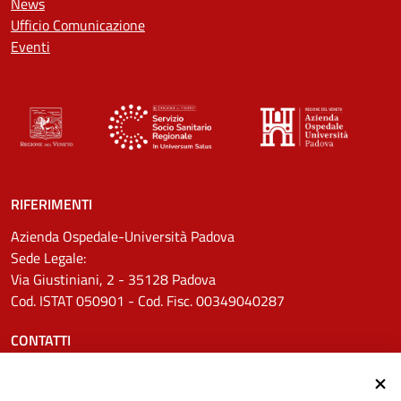
News
Ufficio Comunicazione
Eventi
RIFERIMENTI
Azienda Ospedale-Università Padova
Sede Legale:
Via Giustiniani, 2 - 35128 Padova
Cod. ISTAT 050901 - Cod. Fisc. 00349040287
CONTATTI
Tel.
0498211111
Email:
protocollo.aopd@aopd.veneto.it