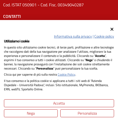
Cod. ISTAT 050901 - Cod. Fisc. 00349040287
CONTATTI
Tel.
0498211111
Email:
protocollo.aopd@aopd.veneto.it
Informativa sulla privacy
|
Cookie policy
Pec:
protocollo.aopd@pecveneto.it
Utilizziamo i cookie
In questo sito utilizziamo cookie tecnici, di terze parti, profilazione e altre tecnologie
SEGUICI SU
che raccolgono dati della tua navigazione per analizzare l’utilizzo, migliorare la tua
esperienza e personalizzare il contenuto e la pubblicità. Cliccando su “
Accetta
”,
esprimi il tuo consenso a tutti i cookie utilizzati. Cliccando su "
Nega
" o chiudendo il
banner, la navigazione proseguirà con l’installazione dei soli cookie strettamente
necessari. Cliccando su "
Personalizza
" puoi personalizzare la tua scelta.
Privacy
Clicca qui per saperne di più sulla nostra
Cookie Policy
.
Il tuo consenso e la politica cookie si applicano a tutti i siti web di "Azienda
Dichiarazione di Accessibilità
Ospedale - Università Padova", inclusi: Sito istituzionale, MyPrenota, BIObanca,
ERN, webTV, Sportello Online.
Note legali
Accetta
Informativa cookie
Nega
Personalizza
Mappa del sito