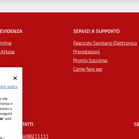
 EVIDENZA
SERVIZI A SUPPORTO
Online
Fascicolo Sanitario Elettronico
 Attesa
Prenotazioni
Pronto Soccorso
Come fare per
kie policy
ie che
erienza e
nsenso a
oseguirà
za
" puoi
CONTATTI
SE
Tel.
0498211111
le -