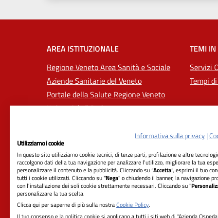
AREA ISTITUZIONALE
TEMI IN
Regione Veneto Area Sanità e Sociale
Servizi 
Aziende Sanitarie del Veneto
Tempi di
Portale della Salute Regione Veneto
Università di Padova
Informativa sulla privacy
|
Coo
Utilizziamo i cookie
In questo sito utilizziamo cookie tecnici, di terze parti, profilazione e altre tecnolog
raccolgono dati della tua navigazione per analizzare l’utilizzo, migliorare la tua esp
personalizzare il contenuto e la pubblicità. Cliccando su “
Accetta
”, esprimi il tuo co
tutti i cookie utilizzati. Cliccando su "
Nega
" o chiudendo il banner, la navigazione pr
con l’installazione dei soli cookie strettamente necessari. Cliccando su "
Personaliz
RIFERIMENTI
personalizzare la tua scelta.
Clicca qui per saperne di più sulla nostra
Cookie Policy
.
Azienda Ospedale-Università Padova
Il tuo consenso e la politica cookie si applicano a tutti i siti web di "Azienda Ospeda