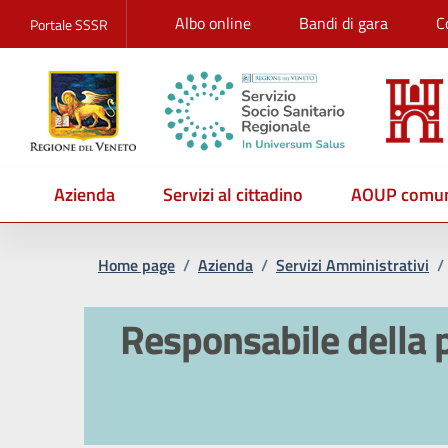
Albo online
Bandi di gara
C
Portale SSSR
Azienda
Servizi al cittadino
AOUP comun
Home page
/
Azienda
/
Servizi Amministrativi
/
Responsabile della p