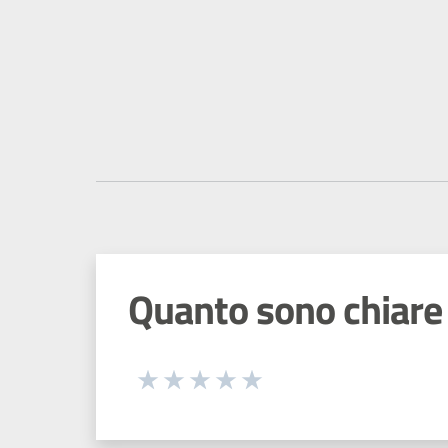
Quanto sono chiare 
Seleziona una valutazione da 1 a 5
Valuta 1 stelle su 5
Valuta 2 stelle su 5
Valuta 3 stelle su 5
Valuta 4 stelle su 5
Valuta 5 stelle su 5