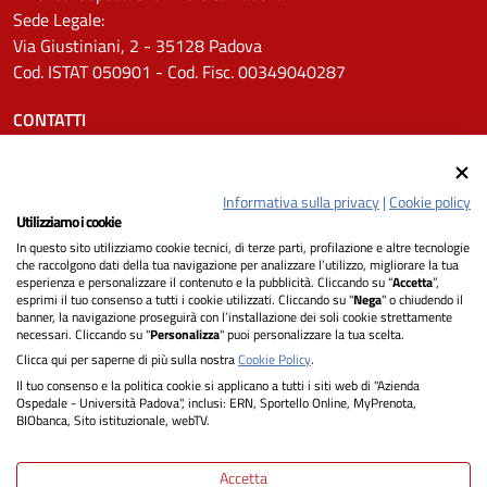
Sede Legale:
Via Giustiniani, 2 - 35128 Padova
Cod. ISTAT 050901 - Cod. Fisc. 00349040287
CONTATTI
Tel.
0498211111
Email:
protocollo.aopd@aopd.veneto.it
Informativa sulla privacy
|
Cookie policy
Pec:
protocollo.aopd@pecveneto.it
Utilizziamo i cookie
In questo sito utilizziamo cookie tecnici, di terze parti, profilazione e altre tecnologie
SEGUICI SU
che raccolgono dati della tua navigazione per analizzare l’utilizzo, migliorare la tua
esperienza e personalizzare il contenuto e la pubblicità. Cliccando su “
Accetta
”,
esprimi il tuo consenso a tutti i cookie utilizzati. Cliccando su "
Nega
" o chiudendo il
banner, la navigazione proseguirà con l’installazione dei soli cookie strettamente
necessari. Cliccando su "
Personalizza
" puoi personalizzare la tua scelta.
Privacy
Clicca qui per saperne di più sulla nostra
Cookie Policy
.
Il tuo consenso e la politica cookie si applicano a tutti i siti web di "Azienda
Dichiarazione di Accessibilità
Ospedale - Università Padova", inclusi: ERN, Sportello Online, MyPrenota,
BIObanca, Sito istituzionale, webTV.
Note legali
Accetta
Informativa cookie