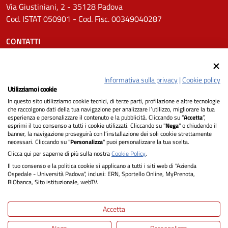
Via Giustiniani, 2 - 35128 Padova
Cod. ISTAT 050901 - Cod. Fisc. 00349040287
CONTATTI
Tel.
0498211111
Email:
protocollo.aopd@aopd.veneto.it
Informativa sulla privacy
|
Cookie policy
Pec:
protocollo.aopd@pecveneto.it
Utilizziamo i cookie
In questo sito utilizziamo cookie tecnici, di terze parti, profilazione e altre tecnologie
SEGUICI SU
che raccolgono dati della tua navigazione per analizzare l’utilizzo, migliorare la tua
esperienza e personalizzare il contenuto e la pubblicità. Cliccando su “
Accetta
”,
esprimi il tuo consenso a tutti i cookie utilizzati. Cliccando su "
Nega
" o chiudendo il
banner, la navigazione proseguirà con l’installazione dei soli cookie strettamente
necessari. Cliccando su "
Personalizza
" puoi personalizzare la tua scelta.
Privacy
Clicca qui per saperne di più sulla nostra
Cookie Policy
.
Il tuo consenso e la politica cookie si applicano a tutti i siti web di "Azienda
Dichiarazione di Accessibilità
Ospedale - Università Padova", inclusi: ERN, Sportello Online, MyPrenota,
BIObanca, Sito istituzionale, webTV.
Note legali
Accetta
Informativa cookie