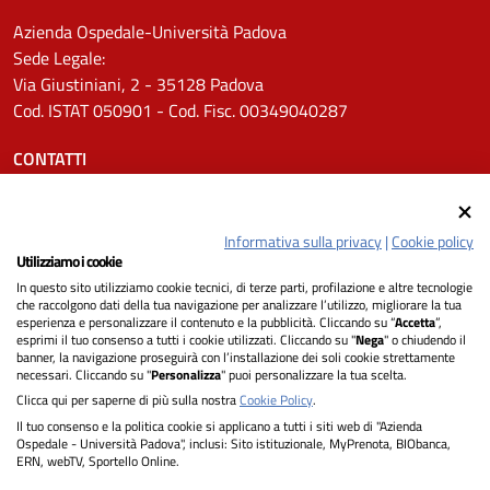
Azienda Ospedale-Università Padova
Sede Legale:
Via Giustiniani, 2 - 35128 Padova
Cod. ISTAT 050901 - Cod. Fisc. 00349040287
CONTATTI
Tel.
0498211111
Email:
protocollo.aopd@aopd.veneto.it
Informativa sulla privacy
|
Cookie policy
Pec:
protocollo.aopd@pecveneto.it
Utilizziamo i cookie
In questo sito utilizziamo cookie tecnici, di terze parti, profilazione e altre tecnologie
SEGUICI SU
che raccolgono dati della tua navigazione per analizzare l’utilizzo, migliorare la tua
esperienza e personalizzare il contenuto e la pubblicità. Cliccando su “
Accetta
”,
esprimi il tuo consenso a tutti i cookie utilizzati. Cliccando su "
Nega
" o chiudendo il
banner, la navigazione proseguirà con l’installazione dei soli cookie strettamente
necessari. Cliccando su "
Personalizza
" puoi personalizzare la tua scelta.
Privacy
Clicca qui per saperne di più sulla nostra
Cookie Policy
.
Il tuo consenso e la politica cookie si applicano a tutti i siti web di "Azienda
Dichiarazione di Accessibilità
Ospedale - Università Padova", inclusi: Sito istituzionale, MyPrenota, BIObanca,
ERN, webTV, Sportello Online.
Note legali