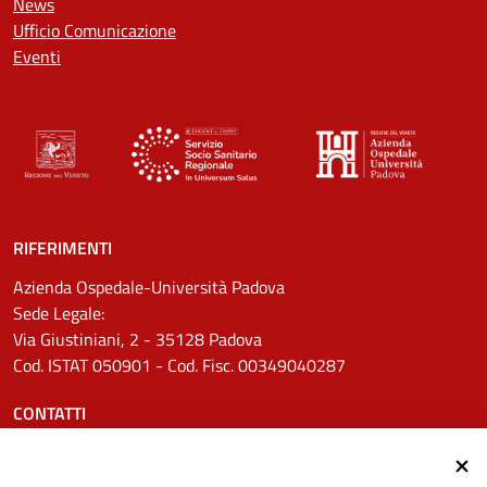
News
Ufficio Comunicazione
Eventi
RIFERIMENTI
Azienda Ospedale-Università Padova
Sede Legale:
Via Giustiniani, 2 - 35128 Padova
Cod. ISTAT 050901 - Cod. Fisc. 00349040287
CONTATTI
Tel.
0498211111
Email:
protocollo.aopd@aopd.veneto.it