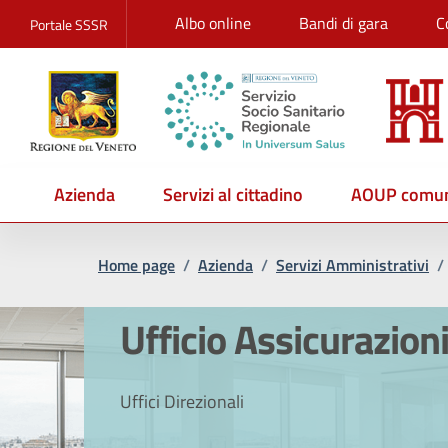
Albo online
Bandi di gara
C
Portale SSSR
Azienda
Servizi al cittadino
AOUP comun
Home page
/
Azienda
/
Servizi Amministrativi
/
Ufficio Assicurazion
Uffici Direzionali