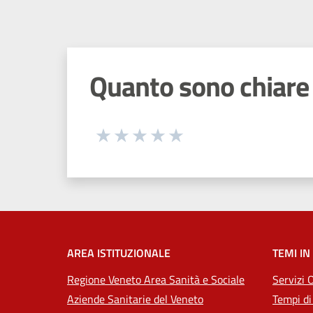
Quanto sono chiare 
Seleziona una valutazione da 1 a 5
Valuta 1 stelle su 5
Valuta 2 stelle su 5
Valuta 3 stelle su 5
Valuta 4 stelle su 5
Valuta 5 stelle su 5
AREA ISTITUZIONALE
TEMI IN
Regione Veneto Area Sanità e Sociale
Servizi 
Aziende Sanitarie del Veneto
Tempi di