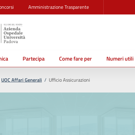
oncorsi
Amministrazione Trasparente
ica
Partecipa
Come fare per
Numeri utili
UOC Affari Generali
/
Ufficio Assicurazioni
i