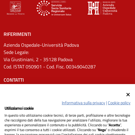
RIFERIMENTI
Azienda Ospedale-Università Padova
Sede Legale:
Via Giustiniani, 2 - 35128 Padova
Cod. ISTAT 050901 - Cod. Fisc. 00349040287
CONTATTI
Tel.
0498211111
Email:
protocollo.aopd@aopd.veneto.it
Informativa sulla privacy
|
Cookie policy
Pec:
protocollo.aopd@pecveneto.it
Utilizziamo i cookie
In questo sito utilizziamo cookie tecnici, di terze parti, profilazione e altre tecnologie
SEGUICI SU
che raccolgono dati della tua navigazione per analizzare l’utilizzo, migliorare la tua
esperienza e personalizzare il contenuto e la pubblicità. Cliccando su “
Accetta
”,
esprimi il tuo consenso a tutti i cookie utilizzati. Cliccando su "
Nega
" o chiudendo il
banner, la navigazione proseguirà con l’installazione dei soli cookie strettamente