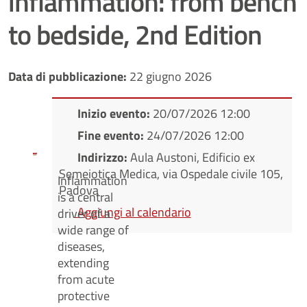
inflammation: from bench
to bedside, 2nd Edition
Data di pubblicazione:
22 giugno 2026
Inizio evento:
20/07/2026 12:00
Fine evento:
24/07/2026 12:00
Indirizzo:
Aula Austoni, Edificio ex
Semeiotica Medica, via Ospedale civile 105,
Inflammation
Padova
is a central
Aggiungi al calendario
driver of a
wide range of
diseases,
extending
from acute
protective