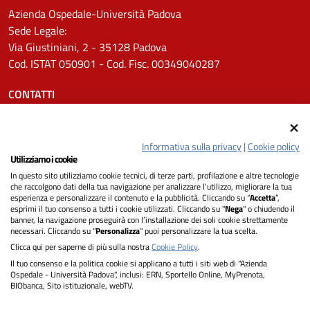
Azienda Ospedale-Università Padova
Sede Legale:
Via Giustiniani, 2 - 35128 Padova
Cod. ISTAT 050901 - Cod. Fisc. 00349040287
CONTATTI
Tel.
0498211111
Email:
protocollo.aopd@aopd.veneto.it
Informativa sulla privacy
|
Cookie policy
Pec:
protocollo.aopd@pecveneto.it
Utilizziamo i cookie
In questo sito utilizziamo cookie tecnici, di terze parti, profilazione e altre tecnologie
SEGUICI SU
che raccolgono dati della tua navigazione per analizzare l’utilizzo, migliorare la tua
esperienza e personalizzare il contenuto e la pubblicità. Cliccando su “
Accetta
”,
esprimi il tuo consenso a tutti i cookie utilizzati. Cliccando su "
Nega
" o chiudendo il
banner, la navigazione proseguirà con l’installazione dei soli cookie strettamente
necessari. Cliccando su "
Personalizza
" puoi personalizzare la tua scelta.
Privacy
Clicca qui per saperne di più sulla nostra
Cookie Policy
.
Il tuo consenso e la politica cookie si applicano a tutti i siti web di "Azienda
Dichiarazione di Accessibilità
Ospedale - Università Padova", inclusi: ERN, Sportello Online, MyPrenota,
BIObanca, Sito istituzionale, webTV.
Note legali