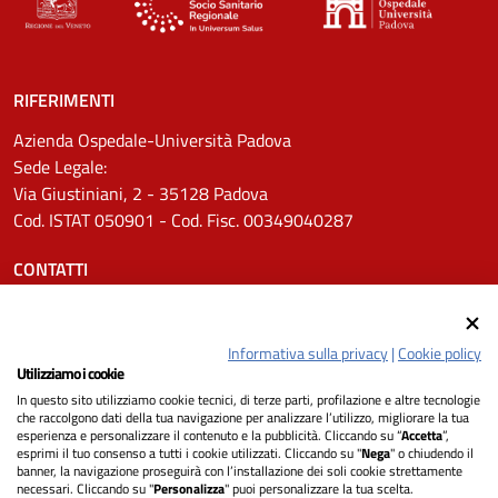
RIFERIMENTI
Azienda Ospedale-Università Padova
Sede Legale:
Via Giustiniani, 2 - 35128 Padova
Cod. ISTAT 050901 - Cod. Fisc. 00349040287
CONTATTI
Tel.
0498211111
Email:
protocollo.aopd@aopd.veneto.it
Informativa sulla privacy
|
Cookie policy
Pec:
protocollo.aopd@pecveneto.it
Utilizziamo i cookie
In questo sito utilizziamo cookie tecnici, di terze parti, profilazione e altre tecnologie
SEGUICI SU
che raccolgono dati della tua navigazione per analizzare l’utilizzo, migliorare la tua
esperienza e personalizzare il contenuto e la pubblicità. Cliccando su “
Accetta
”,
esprimi il tuo consenso a tutti i cookie utilizzati. Cliccando su "
Nega
" o chiudendo il
banner, la navigazione proseguirà con l’installazione dei soli cookie strettamente
necessari. Cliccando su "
Personalizza
" puoi personalizzare la tua scelta.